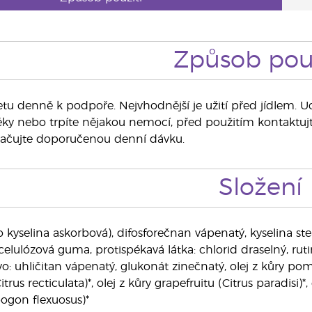
Způsob použ
letu denně k podpoře. Nejvhodnější je užití před jídlem. 
 léky nebo trpíte nějakou nemocí, před použitím kontaktuj
kračujte doporučenou denní dávku.
Složení
 kyselina askorbová), difosforečnan vápenatý, kyselina stea
elulózová guma, protispékavá látka: chlorid draselný, ruti
: uhličitan vápenatý, glukonát zinečnatý, olej z kůry pome
us recticulata)*, olej z kůry grapefruitu (Citrus paradisi)*, 
ogon flexuosus)*