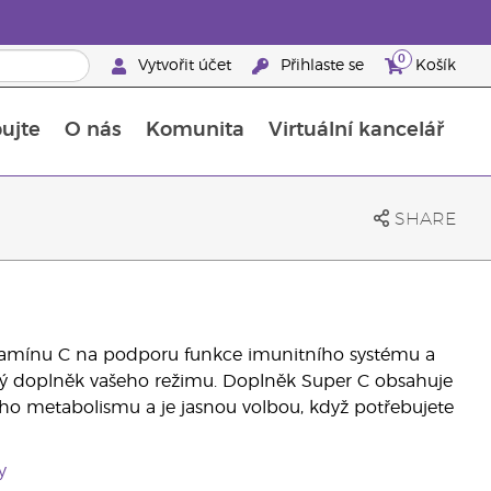
0
Vytvořit účet
Přihlaste se
Košík
ujte
O nás
Komunita
Virtuální kancelář
Průvodce doplňky stravy Young Living
Jak používat esenciální oleje
SHARE
itamínu C na podporu funkce imunitního systému a
ělý doplněk vašeho režimu. Doplněk Super C obsahuje
 metabolismu a je jasnou volbou, když potřebujete
y