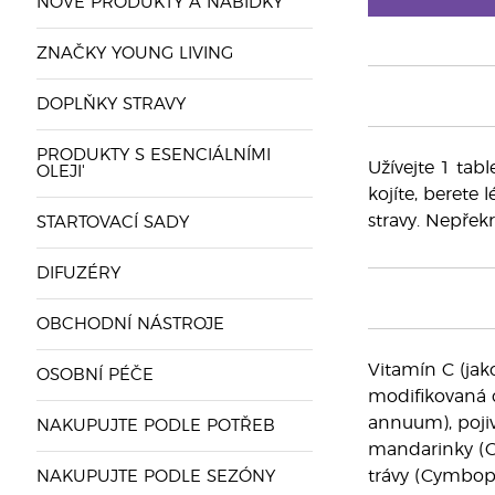
NOVÉ PRODUKTY A NABÍDKY
ZNAČKY YOUNG LIVING
DOPLŇKY STRAVY
PRODUKTY S ESENCIÁLNÍMI
Užívejte 1 tab
OLEJI'
kojíte, berete
stravy. Nepře
STARTOVACÍ SADY
DIFUZÉRY
OBCHODNÍ NÁSTROJE
Vitamín C (jako
OSOBNÍ PÉČE
modifikovaná c
annuum), pojivo
NAKUPUJTE PODLE POTŘEB
mandarinky (Citr
trávy (Cymbop
NAKUPUJTE PODLE SEZÓNY