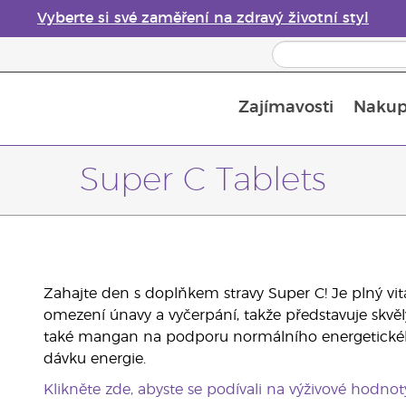
Vyberte si své zaměření na zdravý životní styl
Zajímavosti
Nakup
Bezpečnost esenciálních olejů
Průvodce difuzéry esenciálních olejů
Poslední šance: 50% sleva na péči o pleť
Super C Tablets
Zahajte den s doplňkem stravy Super C! Je plný v
omezení únavy a vyčerpání, takže představuje skv
také mangan na podporu normálního energetického
dávku energie.
Klikněte zde, abyste se podívali na výživové hodnot