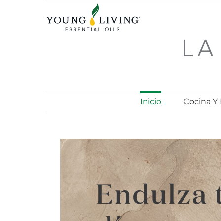
Skip
to
content
Inicio
Cocina Y
View
Larger
Image