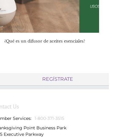
¿Qué es un difusor de aceites esenciales?
REGÍSTRATE
ntact Us
mber Services:
1-800-371-3515
anksgiving Point Business Park
25 Executive Parkway