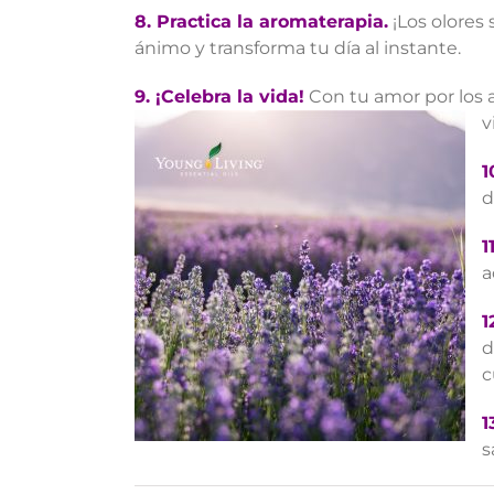
8.
Practica la aromaterapia.
¡Los olores
ánimo y transforma tu día al instante.
9. ¡Celebra la vida!
Con tu amor por los 
v
1
d
11
a
1
d
c
1
s