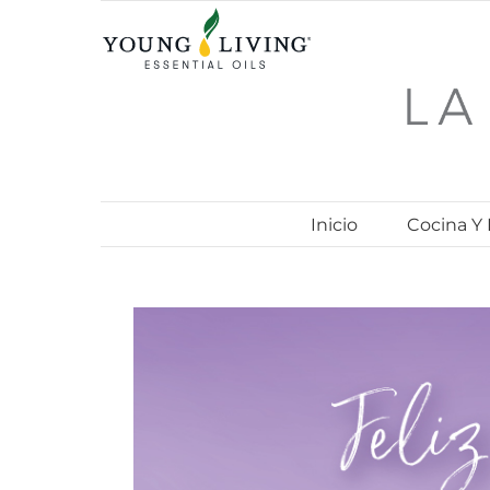
Skip
to
content
Inicio
Cocina Y
View
Larger
Image