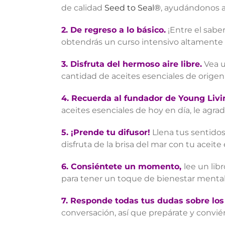
de calidad
Seed to Seal®
, ayudándonos a
2.
De regreso a lo básico.
¡Entre el sab
obtendrás un curso intensivo altamente 
3. Disfruta del hermoso aire libre.
Vea u
cantidad de aceites esenciales de orige
4.
Recuerda al fundador de Young Livi
aceites esenciales de hoy en día, le agr
5.
¡Prende tu difusor!
Llena tus sentidos
disfruta de la brisa del mar con tu aceite
6.
Consiéntete un momento,
lee un lib
para tener un toque de bienestar mental y
7.
Responde todas tus dudas sobre los 
conversación, así que prepárate y conviér