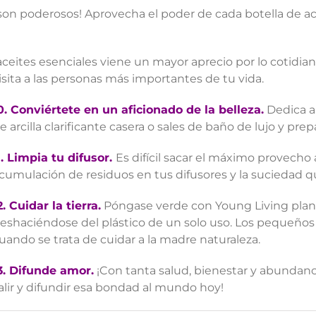
 son poderosos! Aprovecha el poder de cada botella de ac
aceites esenciales viene un mayor aprecio por lo cotidia
isita a las personas más importantes de tu vida.
0.
Conviértete en un aficionado de la belleza.
Dedica a
e arcilla clarificante casera o sales de baño de lujo y pre
.
Limpia tu difusor.
Es difícil sacar el máximo provecho 
cumulación de residuos en tus difusores y la suciedad q
2.
Cuidar la tierra.
Póngase verde con Young Living plant
eshaciéndose del plástico de un solo uso. Los pequeños
uando se trata de cuidar a la madre naturaleza.
3.
Difunde amor.
¡Con tanta salud, bienestar y abundanci
alir y difundir esa bondad al mundo hoy!