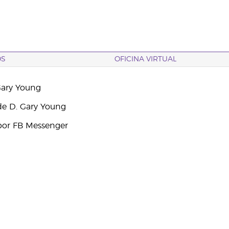
OS
OFICINA VIRTUAL
Gary Young
e D. Gary Young
por FB Messenger