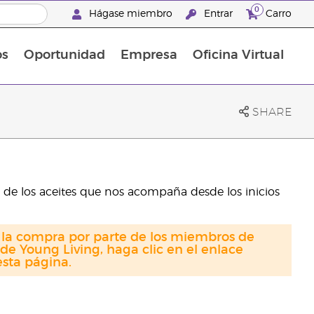
0
Hágase miembro
Entrar
Carro
os
Oportunidad
Empresa
Oficina Virtual
¡Descubre las promociones que hemos diseñado para ti! Adquiere tus productos favoritos a los mejores precios. ¡No te las pierdas, son por tiempo limitado!
Promociones Latinoamérica
SHARE
 de los aceites que nos acompaña desde los inicios
a la compra por parte de los miembros de
de Young Living, haga clic en el enlace
sta página.