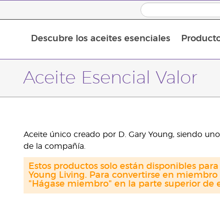
Descubre los aceites esenciales
Product
Aceites esenciales individuales
Mezclas de aceites esenciales
Aceites esenciales en roll-on
Aceite Esencial Valor
Aceite único creado por D. Gary Young, siendo uno
de la compañía.
Estos productos solo están disponibles par
Young Living. Para convertirse en miembro 
"Hágase miembro" en la parte superior de e