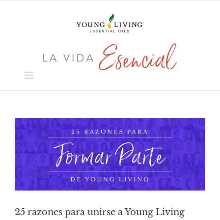
Skip
to
content
View
Larger
Image
25 razones para unirse a Young Living