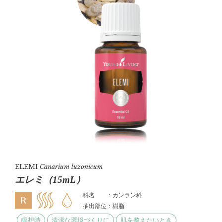
ELEMI
Canarium luzonicum
エレミ（15mL）
科名 ：カンラン科
抽出部位：樹脂
瞑想時
清潔な環境づくりに
肌を整えたいとき