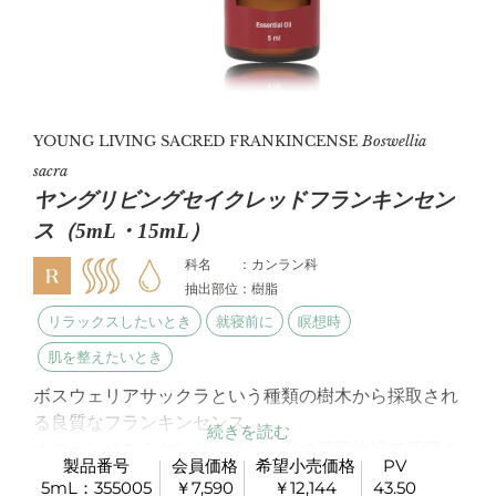
YOUNG LIVING SACRED FRANKINCENSE
Boswellia
sacra
ヤングリビングセイクレッドフランキンセン
ス（5mL・15mL）
科名 ：カンラン科
抽出部位：樹脂
リラックスしたいとき
就寝前に
瞑想時
肌を整えたいとき
ボスウェリアサックラという種類の樹木から採取され
る良質なフランキンセンス。
オマーンにあるヤング・リビングの蒸留施設で蒸留さ
製品番号
会員価格
希望小売価格
PV
れています。
5mL：355005
￥7,590
￥12,144
43.50