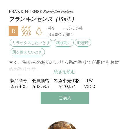
FRANKINCENSE
Boswellia carteri
フランキンセンス（15mL）
科名 ：カンラン科
抽出部位：樹脂
リラックスしたいとき
就寝前に
瞑想時
肌を整えたいとき
甘く、温かみのあるバルサム系の香りで瞑想にもお勧
めの香りです。
また肌をすこやかに保ちます。
製品番号
会員価格
希望小売価格
PV
354805
￥12,595
￥20,152
75.50
ご購入