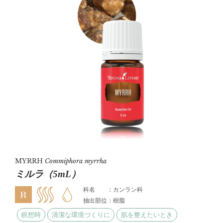
MYRRH
Commiphora myrrha
ミルラ（5mL）
科名 ：カンラン科
抽出部位：樹脂
瞑想時
清潔な環境づくりに
肌を整えたいとき