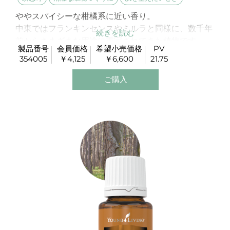
ややスパイシーな柑橘系に近い香り。
中東ではフランキンセンスやミルラと同様に、数千年
前からさまざまな用途に重宝されてきた植物です。
製品番号
会員価格
希望小売価格
PV
特性も同じ樹脂系のフランキンセンスやミルラと共通
354005
￥4,125
￥6,600
21.75
性があるため、代用品として使われることもありま
す。
ご購入
スキンケアクリームの原料にも使用されています。