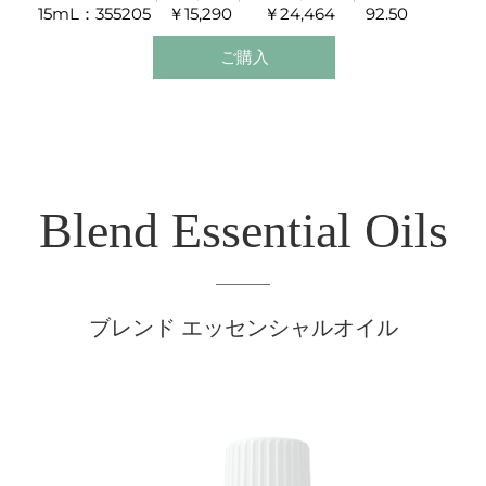
精神を高め、深い瞑想をしたいときにお勧めです。
15mL：355205
￥15,290
￥24,464
92.50
ご購入
Blend Essential Oils
ブレンド エッセンシャルオイル