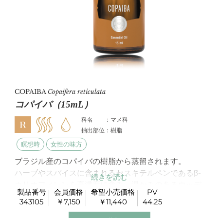
COPAIBA
Copaifera reticulata
コパイバ（15mL）
科名 ：マメ科
抽出部位：樹脂
瞑想時
女性の味方
ブラジル産のコパイバの樹脂から蒸留されます。
ハーブやスパイスに含まれるセスキテルペンであるβ-
カリオフィレンを高濃度に含み、温かみのあるウッデ
製品番号
会員価格
希望小売価格
PV
ィーな香りです。
343105
￥7,150
￥11,440
44.25