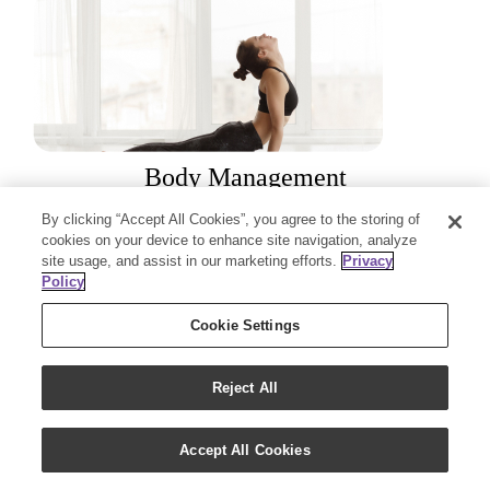
Body Management
By clicking “Accept All Cookies”, you agree to the storing of
ボディマネージメント
cookies on your device to enhance site navigation, analyze
site usage, and assist in our marketing efforts.
Privacy
Policy
Cookie Settings
Reject All
12/26/2022
|
製品一覧
|
0 Comments
Accept All Cookies