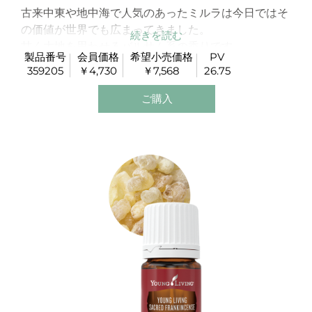
古来中東や地中海で人気のあったミルラは今日ではそ
の価値が世界でも広まってきました。
甘く大地を思わせるバルサム系の香りです。
製品番号
会員価格
希望小売価格
PV
深い瞑想にもお勧めです。
359205
￥4,730
￥7,568
26.75
また、肌をすこやかに保ちます。
ご購入