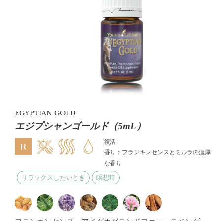
EGYPTIAN GOLD
エジプシャンゴールド（5mL）
復活
香り：フランキンセンスとミルラの濃厚
な香り
リラックスしたいとき
瞑想時