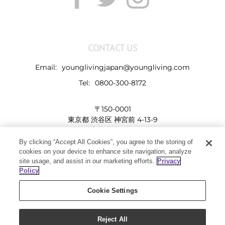
CONTACT US
Email:
younglivingjapan@youngliving.com
Tel:
0800-300-8172
〒150-0001
東京都 渋谷区 神宮前 4-13-9
表参道LHビル
By clicking “Accept All Cookies”, you agree to the storing of
cookies on your device to enhance site navigation, analyze
site usage, and assist in our marketing efforts.
Privacy
Policy
Cookie Settings
Reject All
Copyright 2019 - Young Living Essential Oils | All Rights Reserved