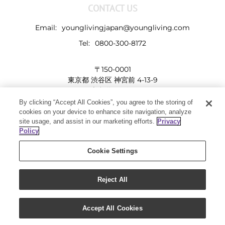
CONTACT US
Email:
younglivingjapan@youngliving.com
Tel:
0800-300-8172
〒150-0001
東京都 渋谷区 神宮前 4-13-9
表参道LHビル
By clicking “Accept All Cookies”, you agree to the storing of
cookies on your device to enhance site navigation, analyze
site usage, and assist in our marketing efforts.
Privacy
Policy
Cookie Settings
Reject All
Copyright 2019 - Young Living Essential Oils | All Rights Reserved
Facebook
Twitter
Instagram
Pinterest
Accept All Cookies