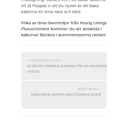
matlagning! Oavsett vem du bakar kakorna
till så hoppas vi att du njuter av att baka
kakorna till dina nära och kära.
Vilka av dina favoritoljor från Young Livings
Plussortiment kommer du att använda i
kakorna? Berätta i kommentarerna nedan!
« FÖREGÅENDE INLÄGG
DE BÄSTA ETERISKA OLJORNA FÖR EN HÄLSOSAM
LIVSSTIL
NÄSTA INLÄGG »
VÅRA BÄSTA SOVTIPS MED ETERISKA OLJOR