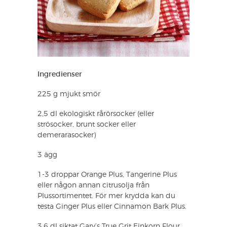
Ingredienser
225 g mjukt smör
2,5 dl ekologiskt rårörsocker (eller
strösocker, brunt socker eller
demerarasocker)
3 ägg
1-3 droppar Orange Plus, Tangerine Plus
eller någon annan citrusolja från
Plussortimentet. För mer krydda kan du
testa Ginger Plus eller Cinnamon Bark Plus.
3,6 dl siktat Gary’s True Grit Einkorn Flour