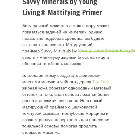
Savvy Minerals by Young
Living® Mattifying Primer
Безупречный макияж в летнюю жару может
показаться задачей не из легких, однако
правильно подобрав средства, вы будете
выглядеть на все сто. Матирующий
праймер
Savvy Minerals by
Young Living
®
Mattifying P
свести к минимуму жирный блеск на лице и
обеспечит стойкость макияжа.
Благодаря этому средству с эфирными
маслами мануки и чайного дерева
Tea Tree
жирная кожа обретает однородный матовый
оттенок, а тональная основа ложится более
ровно и держится весь день. Наш новый
матирующий праймер с шелковистой
текстурой скрывает неглубокие морщины и
создает ровную поверхность для нанесения
тональной основы, помогая продлить
стойкость макияжа.