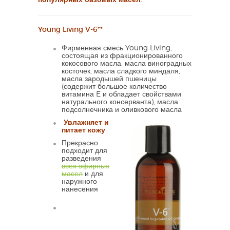
Young Living V-6**
Фирменная смесь Young Living,
состоящая из фракционированного
кокосового масла, масла виноградных
косточек, масла сладкого миндаля,
масла зародышей пшеницы
(содержит большое количество
витамина E и обладает свойствами
натурального консерванта), масла
подсолнечника и оливкового масла
Увлажняет и
питает кожу
Прекрасно
подходит для
разведения
всех эфирных
масел
и для
наружного
нанесения