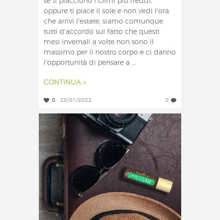
se ti piacciono i climi più freddi,
oppure ti piace il sole e non vedi l'ora
che arrivi l'estate, siamo comunque
tutti d'accordo sul fatto che questi
mesi invernali a volte non sono il
massimo per il nostro corpo e ci danno
l'opportunità di pensare a ...
CONTINUA »
0
20/01/2022
0