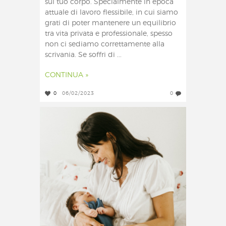
sul tuo corpo. Specialmente in epoca
attuale di lavoro flessibile, in cui siamo
grati di poter mantenere un equilibrio
tra vita privata e professionale, spesso
non ci sediamo correttamente alla
scrivania. Se soffri di ...
CONTINUA »
0
06/02/2023
0