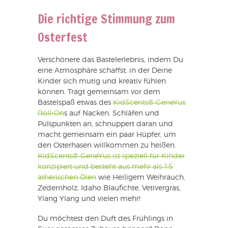
Die richtige Stimmung zum
Osterfest
Verschönere das Bastelerlebnis, indem Du
eine Atmosphäre schaffst, in der Deine
Kinder sich mutig und kreativ fühlen
können. Tragt gemeinsam vor dem
Bastelspaß etwas des
KidScents® GeneYus
Roll-On
s auf Nacken, Schläfen und
Pulspunkten an, schnuppert daran und
macht gemeinsam ein paar Hüpfer, um
den Osterhasen willkommen zu heißen.
KidScents® GeneYus ist speziell für Kinder
konzipiert und besteht aus mehr als 15
ätherischen Ölen
wie Heiligem Weihrauch,
Zedernholz, Idaho Blaufichte, Vetivergras,
Ylang Ylang und vielen mehr!
Du möchtest den Duft des Frühlings in