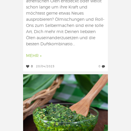
ätherischen Ölen entdeckt oder weißt
schon lange um ihre Kraft und
möchtest gerne etwas Neues
ausprobieren? Ölmischungen und Roll-
Ons zum Selbermachen sind eine tolle
Art, Dich mehr mit Deinen liebsten
Ölen auseinanderzusetzen und die
besten Duftkombinatio...
MEHR »
0
20/04/2023
0