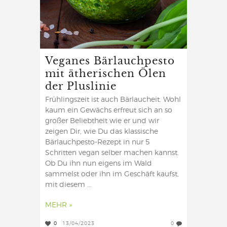
Veganes Bärlauchpesto
mit ätherischen Ölen
der Pluslinie
Frühlingszeit ist auch Bärlaucheit. Wohl
kaum ein Gewächs erfreut sich an so
großer Beliebtheit wie er und wir
zeigen Dir, wie Du das klassische
Bärlauchpesto-Rezept in nur 5
Schritten vegan selber machen kannst.
Ob Du ihn nun eigens im Wald
sammelst oder ihn im Geschäft kaufst,
mit diesem ...
MEHR »
0
13/04/2023
0