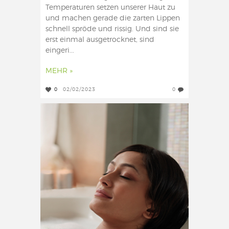
Temperaturen setzen unserer Haut zu
und machen gerade die zarten Lippen
schnell spröde und rissig. Und sind sie
erst einmal ausgetrocknet, sind
eingeri...
MEHR »
0
02/02/2023
0