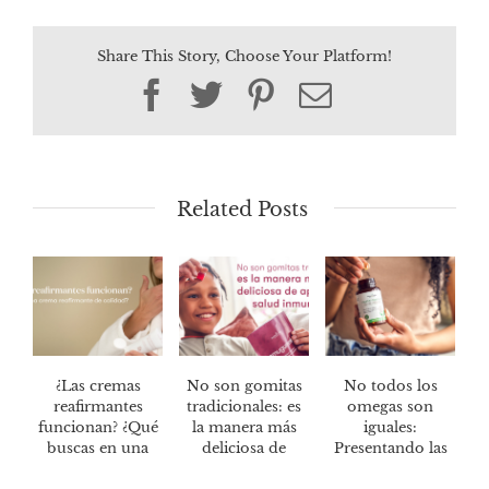
Share This Story, Choose Your Platform!
Facebook
Twitter
Pinterest
Email
Related Posts
¿Las cremas
No son gomitas
No todos los
reafirmantes
tradicionales: es
omegas son
funcionan? ¿Qué
la manera más
iguales:
buscas en una
deliciosa de
Presentando las
crema
mantener tu
softgels Green