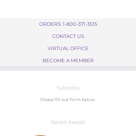
reafirmante de
salud
Omega 3™
calidad?
inmunológica*
ORDERS: 1-800-371-3515
CONTACT US
VIRTUAL OFFICE
BECOME A MEMBER
Subscribe
Please fill out form below.
Recent Awards