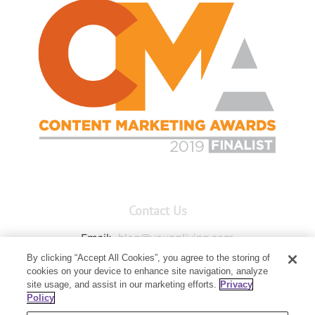
Contact Us
Email:
blog@youngliving.com
By clicking “Accept All Cookies”, you agree to the storing of
Member Services:
1-800-371-3515
cookies on your device to enhance site navigation, analyze
Young Living Global Headquarters
site usage, and assist in our marketing efforts.
Privacy
1538 W Sandalwood Drive
Policy
Lehi, UT 84043