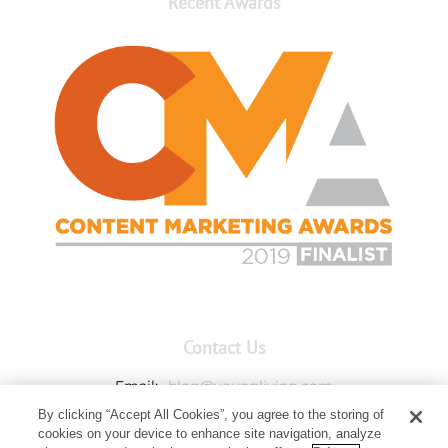
Recent Awards
Contact Us
Email:
blog@youngliving.com
By clicking “Accept All Cookies”, you agree to the storing of
Member Services:
1-800-371-3515
cookies on your device to enhance site navigation, analyze
Young Living Global Headquarters