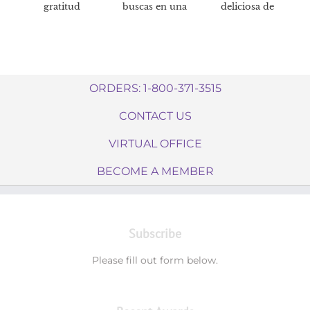
gratitud
buscas en una
deliciosa de
crema
mantener tu
reafirmante de
salud
calidad?
inmunológica*
ORDERS: 1-800-371-3515
CONTACT US
VIRTUAL OFFICE
BECOME A MEMBER
Subscribe
Please fill out form below.