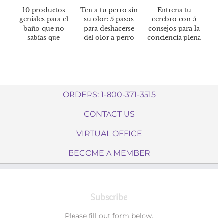
10 productos
Ten a tu perro sin
Entrena tu
geniales para el
su olor: 5 pasos
cerebro con 5
baño que no
para deshacerse
consejos para la
sabías que
del olor a perro
conciencia plena
necesitabas
ORDERS: 1-800-371-3515
CONTACT US
VIRTUAL OFFICE
BECOME A MEMBER
Subscribe
Please fill out form below.