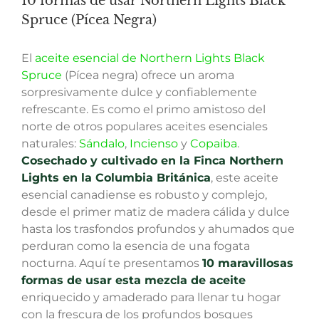
10 formas de usar Northern Lights Black
Spruce (Pícea Negra)
El
aceite esencial de Northern Lights Black
Spruce
(Pícea negra) ofrece un aroma
sorpresivamente dulce y confiablemente
refrescante. Es como el primo amistoso del
norte de otros populares aceites esenciales
naturales:
Sándalo
,
Incienso
y
Copaiba
.
Cosechado y cultivado en la Finca Northern
Lights en la Columbia Británica
, este aceite
esencial canadiense es robusto y complejo,
desde el primer matiz de madera cálida y dulce
hasta los trasfondos profundos y ahumados que
perduran como la esencia de una fogata
nocturna. Aquí te presentamos
10 maravillosas
formas de usar esta mezcla de aceit
e
enriquecido y amaderado para llenar tu hogar
con la frescura de los profundos bosques