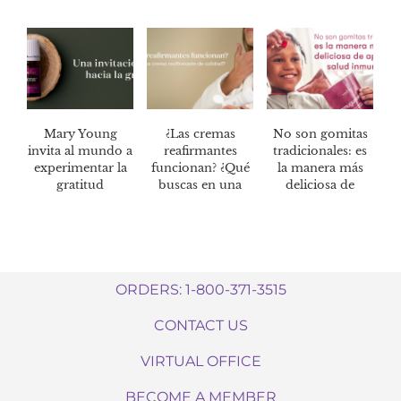
Mary Young
¿Las cremas
No son gomitas
invita al mundo a
reafirmantes
tradicionales: es
experimentar la
funcionan? ¿Qué
la manera más
gratitud
buscas en una
deliciosa de
crema
mantener tu
reafirmante de
salud
calidad?
inmunológica*
ORDERS: 1-800-371-3515
CONTACT US
VIRTUAL OFFICE
BECOME A MEMBER