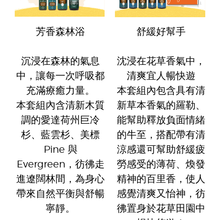
芳香森林浴
舒緩好幫手
沉浸在森林的氣息
沈浸在花草香氣中，
中，讓每一次呼吸都
清爽宜人暢快遊
充滿療癒力量。
本套組內包含具有清
本套組內含清新木質
新草本香氣的羅勒、
調的愛達荷州巨冷
能幫助釋放負面情緒
杉、藍雲杉、美標
的牛至，搭配帶有清
Pine 與
涼感還可幫助舒緩疲
Evergreen，彷彿走
勞感受的薄荷、煥發
進遼闊林間，為身心
精神的百里香，使人
帶來自然平衡與舒暢
感覺清爽又怡神，彷
寧靜。
彿置身於花草田園中