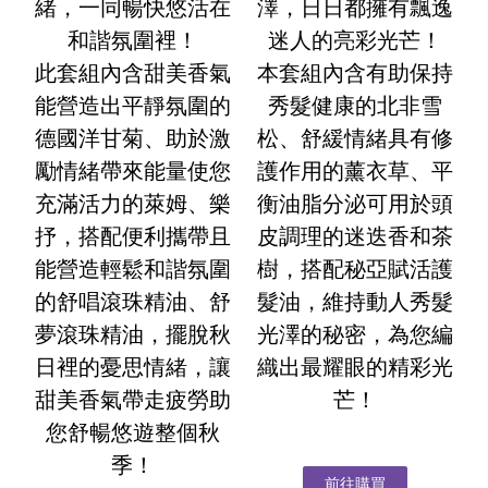
緒，一同暢快悠活在
澤，日日都擁有飄逸
和諧氛圍裡！
迷人的亮彩光芒！
此套組內含甜美香氣
本套組內含有助保持
能營造出平靜氛圍的
秀髮健康的北非雪
德國洋甘菊、助於激
松、舒緩情緒具有修
勵情緒帶來能量使您
護作用的薰衣草、平
充滿活力的萊姆、樂
衡油脂分泌可用於頭
抒，搭配便利攜帶且
皮調理的迷迭香和茶
能營造輕鬆和諧氛圍
樹，搭配秘亞賦活護
的舒唱滾珠精油、舒
髮油，維持動人秀髮
夢滾珠精油，擺脫秋
光澤的秘密，為您編
日裡的憂思情緒，讓
織出最耀眼的精彩光
甜美香氣帶走疲勞助
芒！
您舒暢悠遊整個秋
季！
前往購買