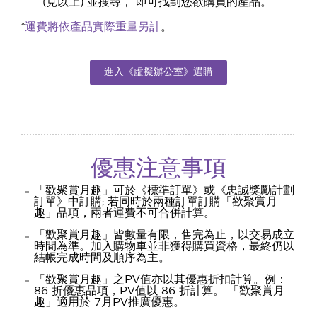
(見以上) 並搜尋， 即可找到您欲購買的產品。
*
運費將依產品實際重量另計
。
進入《虛擬辦公室》選購
優惠注意事項
「歡聚賞月趣」可於《標準訂單》或《忠誠獎勵計劃
訂單》中訂購; 若同時於兩種訂單訂購「歡聚賞月
趣」品項，兩者運費不可合併計算。
「歡聚賞月趣」皆數量有限，售完為止，以交易成立
時間為準。加入購物車並非獲得購買資格，最終仍以
結帳完成時間及順序為主。
「歡聚賞月趣」之PV值亦以其優惠折扣計算。例：
86 折優惠品項，PV值以 86 折計算。 「歡聚賞月
趣」適用於 7月PV推廣優惠。