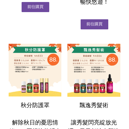
暢快悠遊！
前往購買
前往購買
秋分防護罩
飄逸秀髮術
解除秋日的憂思情
讓秀髮閃亮綻放光