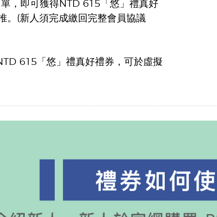
單，即可獲得NTD 615「悠」禮真好
推。(新人須完成繳回完整會員協議
NTD 615「悠」禮真好禮券，可於虛擬