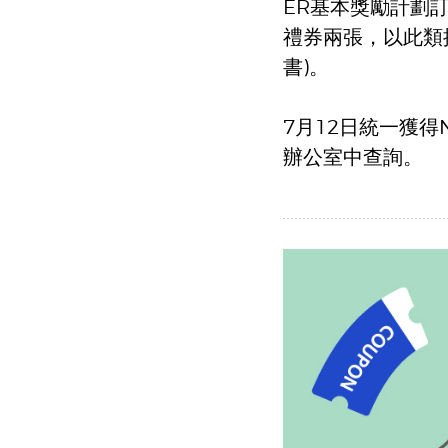
ER基本獎勵計劃訂
禮券兩張，以此類
書)。
7月12日統一獲得
辦公室中查詢。