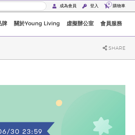
0
成為會員
登入
購物車
品牌
關於Young Living
虛擬辦公室
會員服務
The D. Gary Young, Young Living 基金會
SHARE