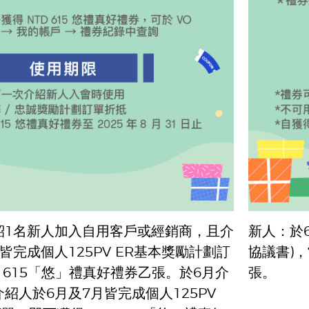
紹1名新人加入自用客戶或經銷商，且介
新人：於
皆完成個人125PV ER基本獎勵計劃訂
協議書)，
 615「悠」禮真好禮券乙張。於6月介
張。
紹人於6月及7月皆完成個人125PV