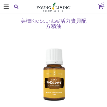
0
美標KidScents®活力寶貝配
方精油