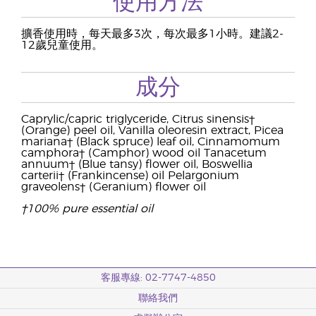
使用方法
擴香使用時，每天最多3次，每次最多1小時。建議2-
12歲兒童使用。
成分
Caprylic/capric triglyceride, Citrus sinensis†
(Orange) peel oil, Vanilla oleoresin extract, Picea
mariana† (Black spruce) leaf oil, Cinnamomum
camphora† (Camphor) wood oil Tanacetum
annuum† (Blue tansy) flower oil, Boswellia
carterii† (Frankincense) oil Pelargonium
graveolens† (Geranium) flower oil
†100% pure essential oil
客服專線: 02-7747-4850
聯絡我們