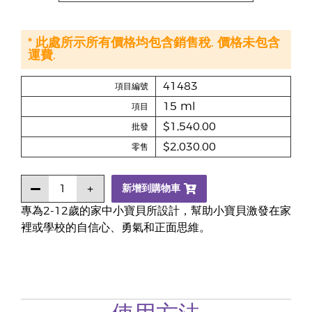
* 此處所示所有價格均包含銷售稅. 價格未包含
運費.
41483
項目編號
15 ml
項目
$1,540.00
批發
$2,030.00
零售
新增到購物車
專為2-12歲的家中小寶貝所設計，幫助小寶貝激發在家
裡或學校的自信心、勇氣和正面思維。