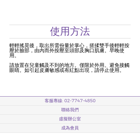
使用方法
輕輕搖晃後，取出所需份量於掌心，搓揉雙手後輕輕按
壓於臉部，由內而外按壓至頭部及胸口肌膚。早晚使
用。
請放置在兒童觸及不到的地方。僅限於外用。避免接觸
眼睛。如引起皮膚敏感或有紅點出現，請停止使用。
客服專線: 02-7747-4850
聯絡我們
虛擬辦公室
成為會員