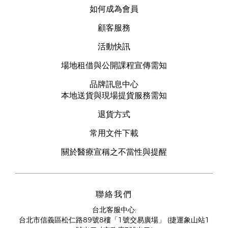
如何成為會員
顧客服務
活動快訊
場地租借與公開課程宣傳需知
品牌訊息中心
本地送貨與現場提貨服務需知
退貨方式
常用文件下載
關於醫療宣稱之不當性與提醒
聯絡我們
台北客服中心:
台北市信義區松仁路89號8樓「1號交易廣場」 (捷運象山站1