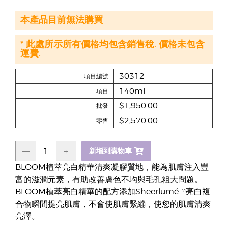
本產品目前無法購買
* 此處所示所有價格均包含銷售稅. 價格未包含
運費.
30312
項目編號
140ml
項目
$1,950.00
批發
$2,570.00
零售
新增到購物車
BLOOM植萃亮白精華清爽凝膠質地，能為肌膚注入豐
富的滋潤元素，有助改善膚色不均與毛孔粗大問題。
BLOOM植萃亮白精華的配方添加Sheerlumé™亮白複
合物瞬間提亮肌膚，不會使肌膚緊繃，使您的肌膚清爽
亮澤。