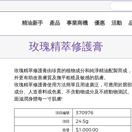
精油新手
產品
事業商機
優惠
活動
玫瑰精萃修護膏
玫瑰精萃修護膏由珍貴的植物成分和純淨精油配製而成，
外更有助改善膚質及撫平粗糙及敏感的肌膚。
玫瑰精萃修護膏使用方法簡單且用途廣泛，可應用於唇部
成分、人造香料或色素。不含動物成分及不經動物測試。
面滋潤身體每一寸肌膚!
370976
項目編號
24.5g
項目
$1,000.00
批發