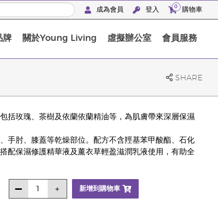
0
成為會員
登入
購物車
品牌
關於Young Living
虛擬辦公室
會員服務
The D. Gary Young, Young Living 基金會
SHARE
包括玫瑰、茶樹及依蘭依蘭精油等，為肌膚帶來深層保濕
、手肘、膝蓋等乾燥部位。配方不含羥基苯甲酸酯、石化
搭配保濕修護精華液及薰衣草輕盈滋潤乳液使用，有助全
新增到購物車