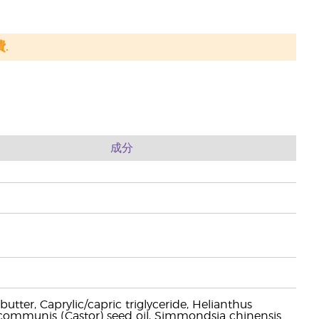
.
成分
er, Caprylic/capric triglyceride, Helianthus
s communis (Castor) seed oil, Simmondsia chinensis