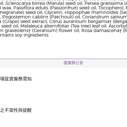
il, Sclerocarya birrea (Marula) seed oil, Persea gratissima 
l wax, Passiflora edulis (Passionfruit) seed oil, Tocopherol
egranate) seed oil, Glycerin, Hippophae rhamnoides (Sea
l, Pogostemon cablin† (Patchouli) oil, Coriandrum sativ
fera (Grape) seed extract, Citrus aurantium bergamia† (Ber
) seed oil, Melaleuca alternifolia† (Tea tree) leaf oil, Asco
um graveolens† (Geranium) flower oil, Rosa damascena† (R
ontains soy ingredients
虛擬辦公室
現場提貨服務需知
載
稱之不當性與提醒