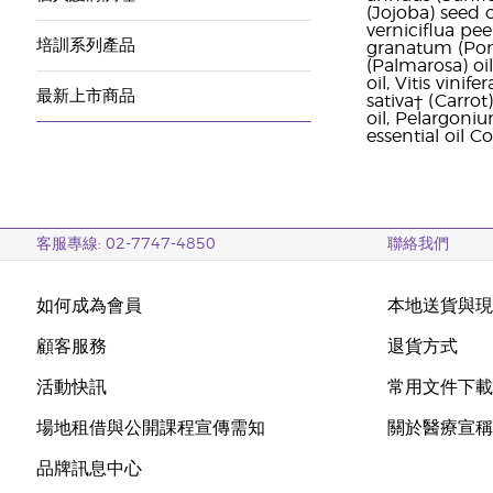
(Jojoba) seed o
verniciflua pee
培訓系列產品
granatum (Pom
(Palmarosa) oi
oil, Vitis vini
最新上市商品
sativa† (Carrot
oil, Pelargoni
essential oil C
客服專線: 02-7747-4850
聯絡我們
如何成為會員
本地送貨與
顧客服務
退貨方式
活動快訊
常用文件下
場地租借與公開課程宣傳需知
關於醫療宣
品牌訊息中心