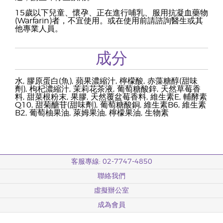
15歲以下兒童、懷孕、正在進行哺乳、服用抗凝血藥物
(Warfarin)者，不宜使用。或在使用前請諮詢醫生或其
他專業人員。
成分
水, 膠原蛋白(魚), 蘋果濃縮汁, 檸檬酸, 赤藻糖醇(甜味
劑), 枸杞濃縮汁, 茉莉花茶液, 葡萄糖酸鋅, 天然草莓香
料, 甜菜根粉末, 果膠, 天然覆盆莓香料, 維生素E, 輔酵素
Q10, 甜菊醣苷(甜味劑), 葡萄糖酸銅, 維生素B6, 維生素
B2, 葡萄柚果油, 萊姆果油, 檸檬果油, 生物素
客服專線: 02-7747-4850
聯絡我們
虛擬辦公室
成為會員