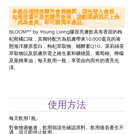
本產品僅限悠樂芳會員購買，請先登入會員，
如果您還不是悠樂芳會員，請點選網頁右上角
「成為會員」即可購買本產品。
BLOOM™ by Young Living膠原亮膚飲具有香甜的枸
杞柑橘口味，其獨特配方為肌膚帶來10,000毫克的液
態海洋膠原蛋白，枸杞萃取物、輔酵素Q10、茉莉綠茶
萃取物以及肌膚所需之維生素和礦物質、葡萄柚、檸檬
及萊姆果油，每天飲用一瓶，享受由內而外的透亮光
澤。
使用方法
每天飲用1瓶。
對食物過敏者，飲用前請先確認原料。飲用後若產生不
適，請立即停止飲用。