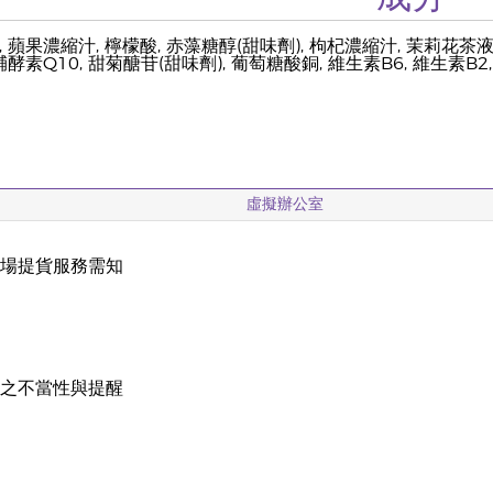
), 蘋果濃縮汁, 檸檬酸, 赤藻糖醇(甜味劑), 枸杞濃縮汁, 茉莉花茶
 輔酵素Q10, 甜菊醣苷(甜味劑), 葡萄糖酸銅, 維生素B6, 維生素B
虛擬辦公室
現場提貨服務需知
載
稱之不當性與提醒