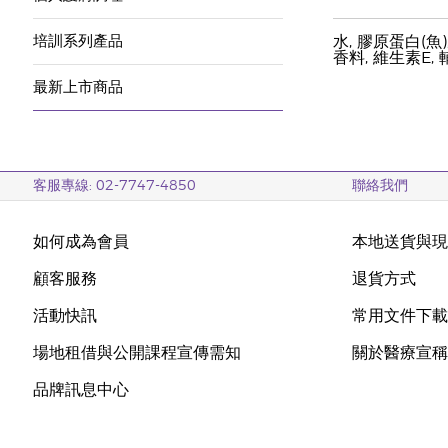
培訓系列產品
水, 膠原蛋白(魚
香料, 維生素E,
最新上市商品
客服專線: 02-7747-4850
聯絡我們
如何成為會員
本地送貨與
顧客服務
退貨方式
活動快訊
常用文件下
場地租借與公開課程宣傳需知
關於醫療宣
品牌訊息中心