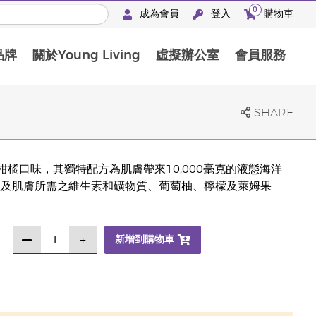
0
成為會員
登入
購物車
品牌
關於Young Living
虛擬辦公室
會員服務
The D. Gary Young, Young Living 基金會
SHARE
的枸杞柑橘口味，其獨特配方為肌膚帶來10,000毫克的液態海洋
以及肌膚所需之維生素和礦物質、葡萄柚、檸檬及萊姆果
新增到購物車