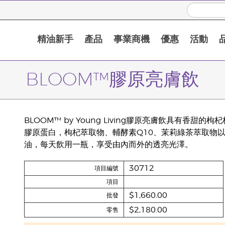
精油新手
產品
事業商機
優惠
活動
BLOOM™膠原亮膚飲
BLOOM™ by Young Living膠原亮膚飲具有香甜
膠原蛋白，枸杞萃取物、輔酵素Q10、茉莉綠茶萃取物
油，每天飲用一瓶，享受由內而外的透亮光澤。
30712
項目編號
項目
$1,660.00
批發
$2,180.00
零售