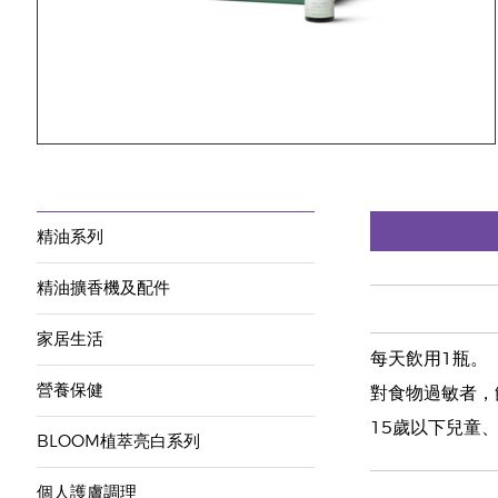
精油系列
精油擴香機及配件
家居生活
每天飲用1瓶。
營養保健
對食物過敏者，
15歲以下兒童、
BLOOM植萃亮白系列
個人護膚調理