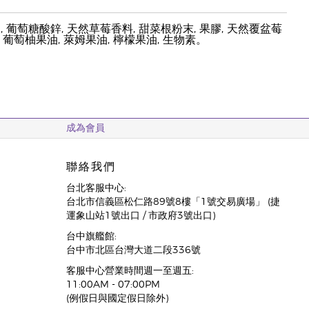
液, 葡萄糖酸鋅, 天然草莓香料, 甜菜根粉末, 果膠, 天然覆盆莓
2, 葡萄柚果油, 萊姆果油, 檸檬果油, 生物素。
成為會員
聯絡我們
台北客服中心:
台北市信義區松仁路89號8樓「1號交易廣場」 (捷
運象山站1號出口 / 市政府3號出口)
台中旗艦館:
台中市北區台灣大道二段336號
客服中心營業時間週一至週五:
11:00AM - 07:00PM
(例假日與國定假日除外)