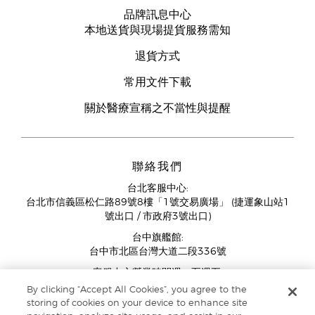
品牌訊息中心
本地送貨與現場提貨服務需知
退貨方式
常用文件下載
關於醫療宣稱之不當性與提醒
聯絡我們
台北客服中心:
台北市信義區松仁路89號8樓「1號交易廣場」 (捷運象山站1
號出口 / 市政府3號出口)
台中旗艦館:
台中市北區台灣大道二段336號
客服中心營業時間週一至週五:
11:00AM - 07:00PM
By clicking “Accept All Cookies”, you agree to the
(例假日與國定假日除外)
storing of cookies on your device to enhance site