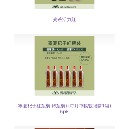
光芒活力紅
寧夏杞子紅瓶裝 (6瓶裝) (每月每帳號限購1組)
6pk.