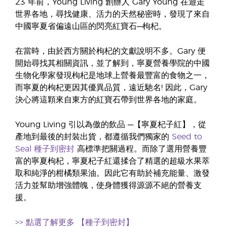
23 年前，Young Living 創辦人 Gary Young 在遊走
世界各地，尋找健康、活力的天然秘密時，發現了來自
中國寧夏省偏遠山區的閃亮紅寶石─枸杞。
在當時，由於西方關於枸杞的文獻說明不多。Gary 便
開始尋找其相關資訊，並了解到，寧夏營養學院的中國
生物化學家發現枸杞是地球上營養最豐富的食物之一，
而寧夏的枸杞更因其優異品質，遠近馳名! 因此，Gary
決心將這顆來自東方的紅寶石帶到世界各地的家庭。
Young Living 引以為傲的飲品 ─【寧夏杞子紅】，從
產地到最後的封裝出貨，都遵循我們獨家的
Seed to
Seal 種子到密封
高標準把關過程。而除了選用營養豐
富的寧夏枸杞，寧夏杞子紅還揉合了精選的超級水果萃
取和純淨的柑橘類果油。因此它有助於補充能量、激發
活力並幫助增強體魄，使身體獲得源源不絕的營養支
援。
>> 點選了解更多 【種子到密封】