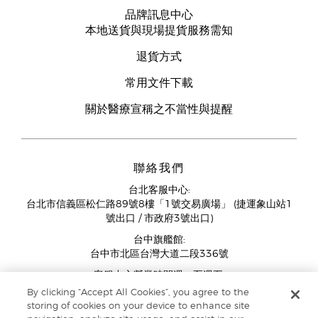
品牌訊息中心
本地送貨與現場提貨服務需知
退貨方式
常用文件下載
關於醫療宣稱之不當性與提醒
聯絡我們
台北客服中心:
台北市信義區松仁路89號8樓「1號交易廣場」 (捷運象山站1
號出口 / 市政府3號出口)
台中旗艦館:
台中市北區台灣大道二段336號
客服中心營業時間週一至週五:
11:00AM - 07:00PM
By clicking “Accept All Cookies”, you agree to the
(例假日與國定假日除外)
storing of cookies on your device to enhance site