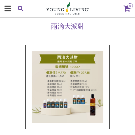
0
雨滴大派對