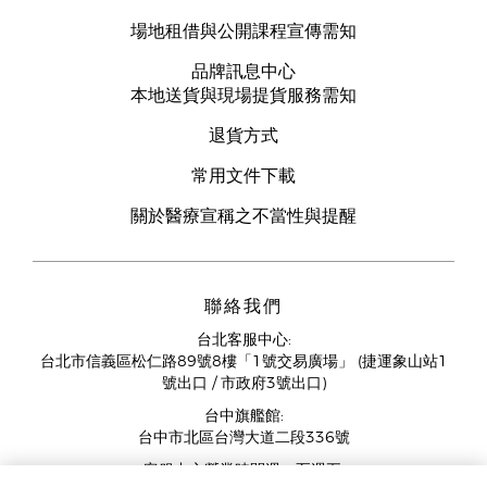
場地租借與公開課程宣傳需知
品牌訊息中心
本地送貨與現場提貨服務需知
退貨方式
常用文件下載
關於醫療宣稱之不當性與提醒
聯絡我們
台北客服中心:
台北市信義區松仁路89號8樓「1號交易廣場」 (捷運象山站1
號出口 / 市政府3號出口)
台中旗艦館:
台中市北區台灣大道二段336號
客服中心營業時間週一至週五: