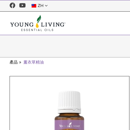
ZH
產品
薰衣草精油