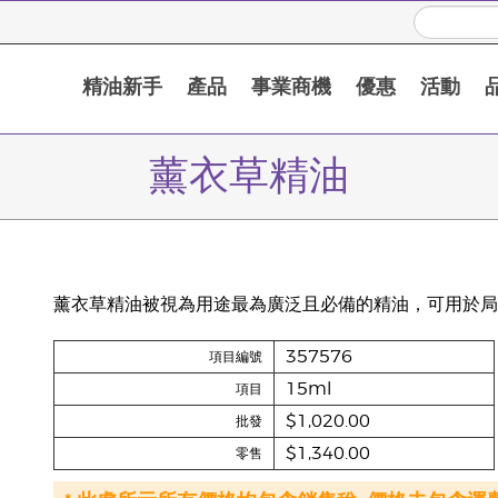
精油新手
產品
事業商機
優惠
活動
薰衣草精油
薰衣草精油被視為用途最為廣泛且必備的精油，可用於局
357576
項目編號
15ml
項目
$1,020.00
批發
$1,340.00
零售