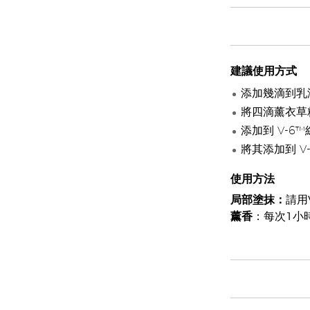
建議使用方式
添加幾滴到乳
將四滴薰衣草
添加到 V-
將其添加到 
使用方法
局部塗抹：
請用
薰香
：每次1小