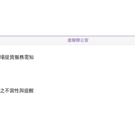
虛擬辦公室
現場提貨服務需知
載
稱之不當性與提醒