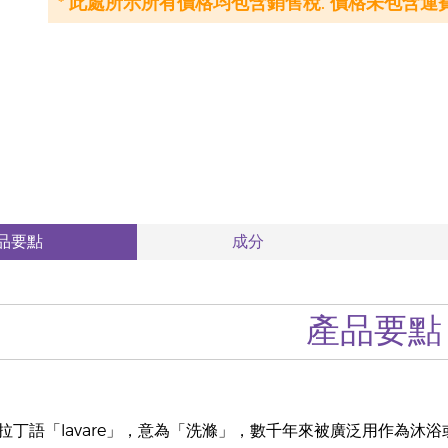
* 此處所示所有價格均包含銷售稅. 價格未包含運費
品要點
成分
產品要點
拉丁語「lavare」，意為「洗滌」，數千年來被廣泛用作為沐