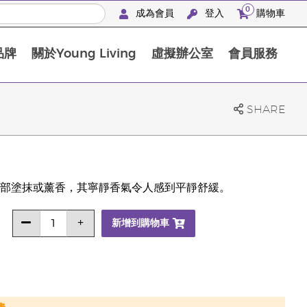
0
成為會員
登入
購物車
品牌
關於Young Living
虛擬辦公室
會員服務
The D. Gary Young, Young Living 基金會
SHARE
部塗抹或薰香，其寧靜香氣令人感到平靜舒緩。
新增到購物車