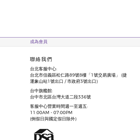
成為會員
聯絡我們
台北客服中心:
台北市信義區松仁路89號8樓「1號交易廣場」 (捷
運象山站1號出口 / 市政府3號出口)
台中旗艦館:
台中市北區台灣大道二段336號
客服中心營業時間週一至週五:
11:00AM - 07:00PM
(例假日與國定假日除外)