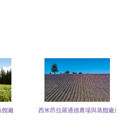
西米昂拉羅通德農場與蒸餾廠)
蒸餾廠