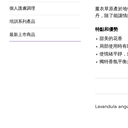
個人護膚調理
薰衣草原產於地
丹，除了能讓情
培訓系列產品
特點和優勢
最新上市商品
甜美的花香
局部使用時有
使情緒平靜，
獨特香氛平衡
Lavandula angus