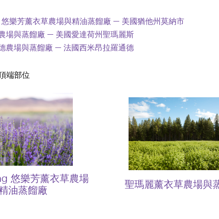
ving 悠樂芳薰衣草農場與精油蒸餾廠 — 美國猶他州莫納市
農場與蒸餾廠 — 美國愛達荷州聖瑪麗斯
德農場與蒸餾廠 — 法國西米昂拉羅通德
頂端部位
iving 悠樂芳薰衣草農場
聖瑪麗薰衣草農場與
精油蒸餾廠