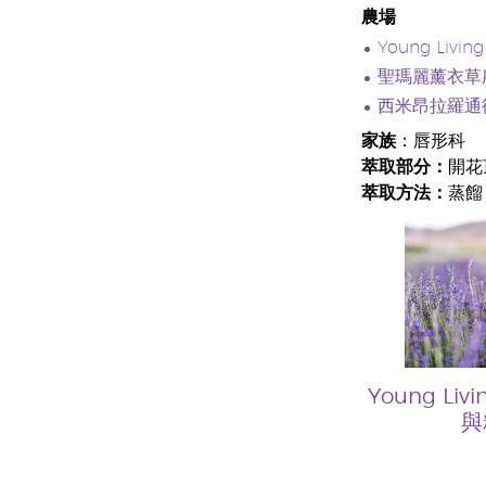
農場
Young Li
聖瑪麗薰衣草
西米昂拉羅通
家族
：唇形科
萃取部分：
開花
萃取方法：
蒸餾
Young L
與