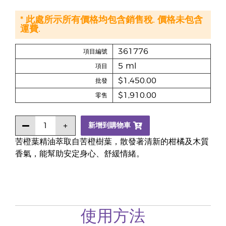
* 此處所示所有價格均包含銷售稅. 價格未包含
運費.
361776
項目編號
5 ml
項目
$1,450.00
批發
$1,910.00
零售
新增到購物車
苦橙葉精油萃取自苦橙樹葉，散發著清新的柑橘及木質
香氣，能幫助安定身心、舒緩情緒。
使用方法