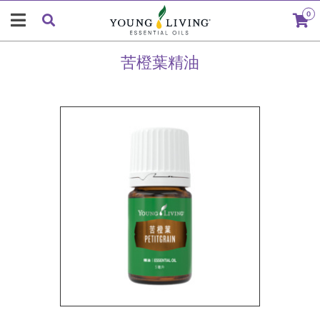
0
苦橙葉精油