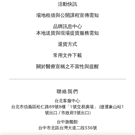
活動快訊
場地租借與公開課程宣傳需知
品牌訊息中心
本地送貨與現場提貨服務需知
退貨方式
常用文件下載
關於醫療宣稱之不當性與提醒
聯絡我們
台北客服中心:
台北市信義區松仁路89號8樓「1號交易廣場」 (捷運象山站1
號出口 / 市政府3號出口)
台中旗艦館:
台中市北區台灣大道二段336號