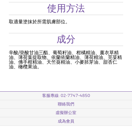
使用方法
取適量塗抹於所需肌膚部位。
成分
辛酸/癸酸甘油三酯、葡萄籽油、柑橘精油、薰衣草精
油、薄荷葉提取物、依蘭依蘭精油、薄荷精油、芫荽精
油、佛手柑精油、天竺葵精油、小麥胚芽油、甜杏仁
油、橄欖果油。
客服專線: 02-7747-4850
聯絡我們
虛擬辦公室
成為會員