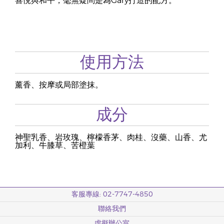
喜悅與和平，毫無疑問是為Gary打造的配方。
使用方法
薰香、按摩或局部塗抹。
成分
神聖乳香、岩玫瑰、檸檬香茅、肉桂、沒藥、山香、尤
加利、牛膝草、苦橙葉
客服專線: 02-7747-4850
聯絡我們
虛擬辦公室