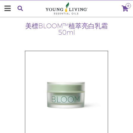
0
美標BLOOM™植萃亮白乳霜
50ml