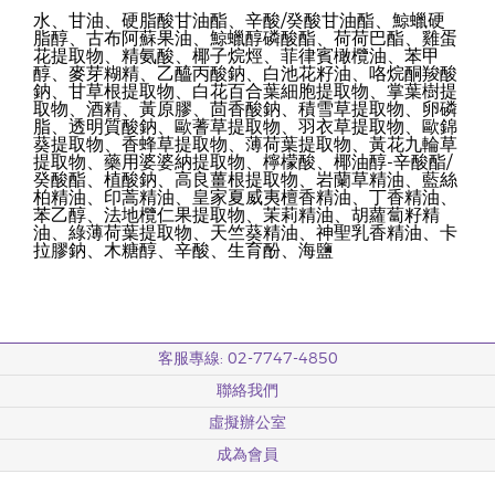
水、甘油、硬脂酸甘油酯、辛酸/癸酸甘油酯、鯨蠟硬
脂醇、古布阿蘇果油、鯨蠟醇磷酸酯、荷荷巴酯、雞蛋
花提取物、精氨酸、椰子烷烴、菲律賓橄欖油、苯甲
醇、麥芽糊精、乙醯丙酸鈉、白池花籽油、咯烷酮羧酸
鈉、甘草根提取物、白花百合葉細胞提取物、掌葉樹提
取物、酒精、黃原膠、茴香酸鈉、積雪草提取物、卵磷
脂、透明質酸鈉、歐蓍草提取物、羽衣草提取物、歐錦
葵提取物、香蜂草提取物、薄荷葉提取物、黃花九輪草
提取物、藥用婆婆納提取物、檸檬酸、椰油醇-辛酸酯/
癸酸酯、植酸鈉、高良薑根提取物、岩蘭草精油、藍絲
柏精油、印蒿精油、皇家夏威夷檀香精油、丁香精油、
苯乙醇、法地欖仁果提取物、茉莉精油、胡蘿蔔籽精
油、綠薄荷葉提取物、天竺葵精油、神聖乳香精油、卡
拉膠鈉、木糖醇、辛酸、生育酚、海鹽
客服專線: 02-7747-4850
聯絡我們
虛擬辦公室
成為會員