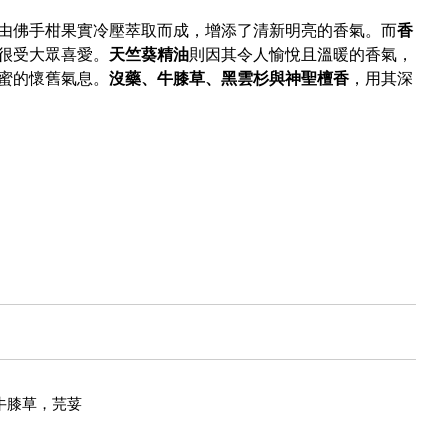
由佛手柑果實冷壓萃取而成，增添了清新明亮的香氣。而
香
很受大眾喜愛。
天竺葵精油
則因其令人愉悅且溫暖的香氣，
蜜的懷舊氣息。
沒藥、牛膝草、黑雲杉與神聖檀香
，用其深
牛膝草，芫荽