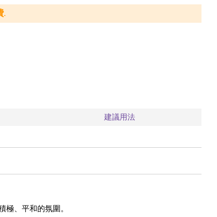
.
建議用法
積極、平和的氛圍。