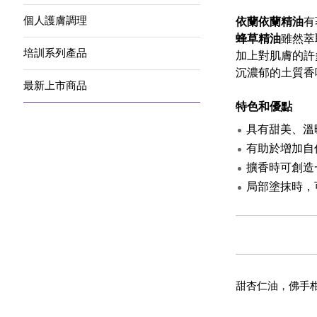
個人護膚調理
依蘭依蘭精油
有
蜂草精油
雖然萃
培訓系列產品
加上對肌膚的許
沉濃郁的土質香
最新上市商品
特色和優點
具有甜美、溫
有助於增加自
擴香時可創造
局部塗抹時，
甜杏仁油，佛手