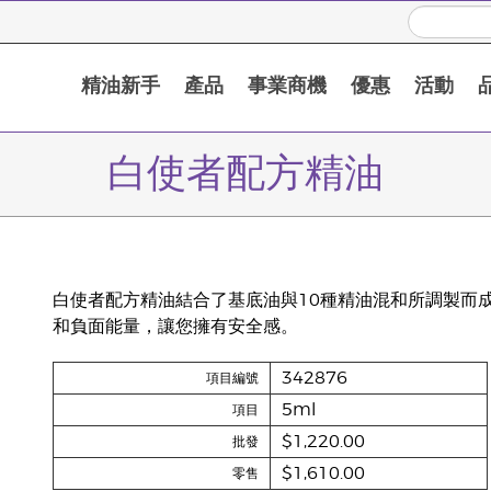
精油新手
產品
事業商機
優惠
活動
白使者配方精油
白使者配方精油結合了基底油與10種精油混和所調製而
和負面能量，讓您擁有安全感。
342876
項目編號
5ml
項目
$1,220.00
批發
$1,610.00
零售