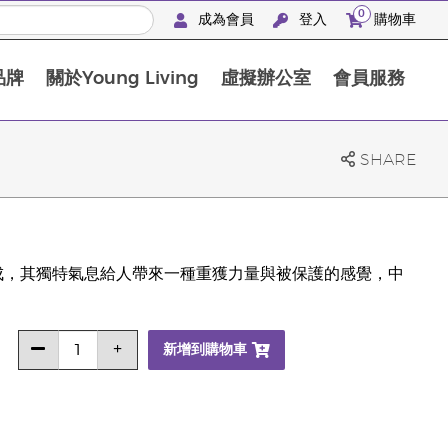
0
成為會員
登入
購物車
品牌
關於Young Living
虛擬辦公室
會員服務
The D. Gary Young, Young Living 基金會
SHARE
成，其獨特氣息給人帶來一種重獲力量與被保護的感覺，中
新增到購物車