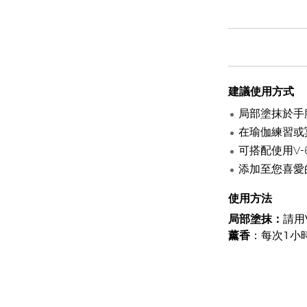
建議使用方式
局部塗抹於手
在瑜伽練習或
可搭配使用V
添加至您喜愛
使用方法
局部塗抹：
請用
薰香
：每次1小