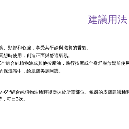
建議用法
腕、頸部和心臟，享受其平靜與滋養的香氣。
冥想時使用，創造正面與舒適氣氛。
-6™綜合純植物油或其他按摩油，進行按摩或全身舒壓放鬆前使
的保濕霜中，給肌膚美麗呵護。
V-6™綜合純植物油稀釋後塗抺於所需部位。敏感的皮膚建議稀
時，每日3次。