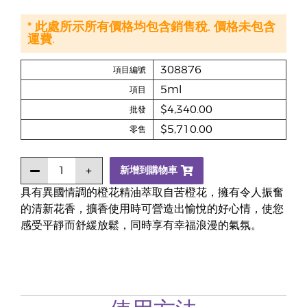
* 此處所示所有價格均包含銷售稅. 價格未包含
運費.
308876
項目編號
5ml
項目
$4,340.00
批發
$5,710.00
零售
新增到購物車
具有異國情調的橙花精油萃取自苦橙花，擁有令人振奮
的清新花香，擴香使用時可營造出愉悅的好心情，使您
感受平靜而舒緩放鬆，同時享有幸福浪漫的氣氛。