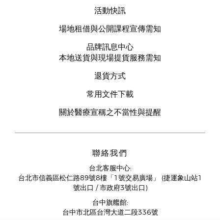
活動快訊
場地租借與公開課程宣傳需知
品牌訊息中心
本地送貨與現場提貨服務需知
退貨方式
常用文件下載
關於醫療宣稱之不當性與提醒
聯絡我們
台北客服中心:
台北市信義區松仁路89號8樓「1號交易廣場」 (捷運象山站1
號出口 / 市政府3號出口)
台中旗艦館:
台中市北區台灣大道二段336號