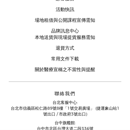
活動快訊
場地租借與公開課程宣傳需知
品牌訊息中心
本地送貨與現場提貨服務需知
退貨方式
常用文件下載
關於醫療宣稱之不當性與提醒
聯絡我們
台北客服中心:
台北市信義區松仁路89號8樓「1號交易廣場」 (捷運象山站1
號出口 / 市政府3號出口)
台中旗艦館:
台中市北區台灣大道二段336號