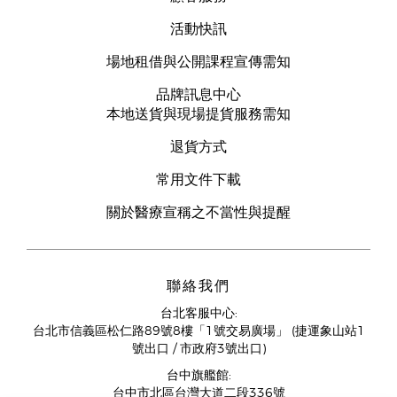
活動快訊
場地租借與公開課程宣傳需知
品牌訊息中心
本地送貨與現場提貨服務需知
退貨方式
常用文件下載
關於醫療宣稱之不當性與提醒
聯絡我們
台北客服中心:
台北市信義區松仁路89號8樓「1號交易廣場」 (捷運象山站1
號出口 / 市政府3號出口)
台中旗艦館:
台中市北區台灣大道二段336號