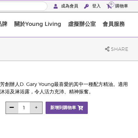
0
成為會員
登入
購物車
品牌
關於Young Living
虛擬辦公室
會員服務
The D. Gary Young, Young Living 基金會
SHARE
辦人D. Gary Young最喜愛的其中一種配方精油。適用
沐浴及淋浴露，令人活力充沛、精神振奮。
新增到購物車