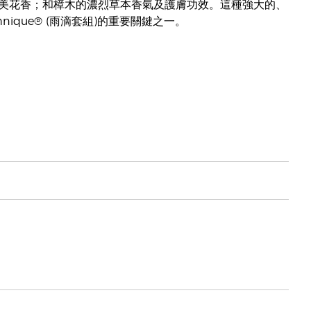
美花香；和樟木的濃烈草本香氣及護膚功效。這種強大的、
chnique® (雨滴套組)的重要關鍵之一。