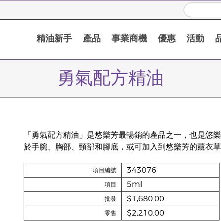
精油新手
產品
事業商機
優惠
活動
勇氣配方精油
「勇氣配方精油」是悠樂芳最暢銷的產品之一，也是悠樂芳創
於手腕、胸部、頸部和腳底，或可加入到悠樂芳的薰衣草
343076
項目編號
5ml
項目
$1,680.00
批發
$2,210.00
零售