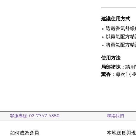
建議使用方式
透過香氣舒緩
以勇氣配方精
將勇氣配方精
使用方法
局部塗抹：
請用
薰香
：每次1小
客服專線: 02-7747-4850
聯絡我們
如何成為會員
本地送貨與