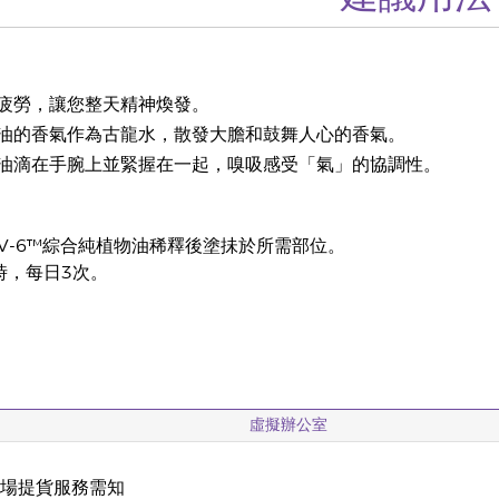
疲勞，讓您整天精神煥發。
油的香氣作為古龍水，散發大膽和鼓舞人心的香氣。
油滴在手腕上並緊握在一起，嗅吸感受「氣」的協調性。
V-6™綜合純植物油稀釋後塗抺於所需部位。
時，每日3次。
虛擬辦公室
現場提貨服務需知