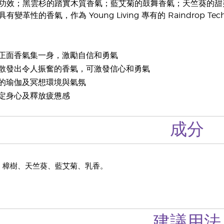
功效；黑雲杉的踏實木質香氣；藍艾菊的鼓舞香氣；天竺葵的甜
變革性的香氣，作為 Young Living 專有的 Raindrop Te
正面香氣集一身，激勵自信和勇氣
散發出令人振奮的香氣，可激發信心和勇氣
的瑜伽及冥想環境與氣氛
定身心及釋放疲憊感
成分
、樟樹、天竺葵、藍艾菊、乳香。
建議用法