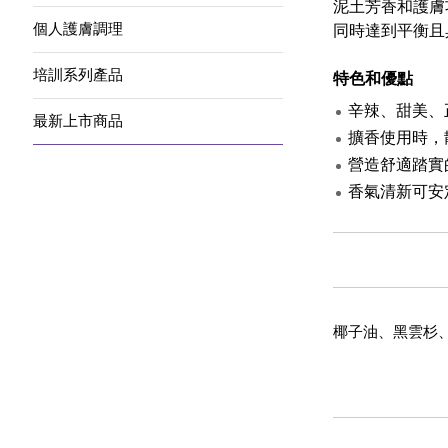
泥土芳香和護膚
個人護膚調理
同時達到平衡且具有
培訓系列產品
特色和優點
辛辣、甜美、
最新上市商品
擴香使用時，
營造舒適踏實
香氣清新可安
椰子油、黑雲杉