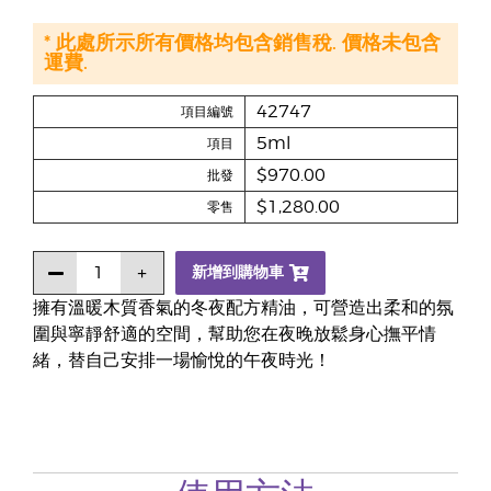
* 此處所示所有價格均包含銷售稅. 價格未包含
運費.
42747
項目編號
5ml
項目
$970.00
批發
$1,280.00
零售
新增到購物車
擁有溫暖木質香氣的冬夜配方精油，可營造出柔和的氛
圍與寧靜舒適的空間，幫助您在夜晚放鬆身心撫平情
緒，替自己安排一場愉悅的午夜時光！