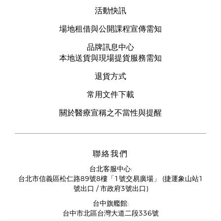
活動快訊
場地租借與公開課程宣傳需知
品牌訊息中心
本地送貨與現場提貨服務需知
退貨方式
常用文件下載
關於醫療宣稱之不當性與提醒
聯絡我們
台北客服中心:
台北市信義區松仁路89號8樓「1號交易廣場」 (捷運象山站1
號出口 / 市政府3號出口)
台中旗艦館:
台中市北區台灣大道二段336號