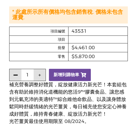
* 此處所示所有價格均包含銷售稅. 價格未包含
運費.
43531
項目編號
項目
$4,461.00
批發
$5,870.00
零售
新增到購物車
補充營養調整好體質，綻放健康活力新光芒！本套組包
含有助於維持消化道機能的悠活9™膠囊食品、讓您感
到元氣充沛的美適特™綜合維他命飲品、以及讓身體放
鬆同時舒緩情緒的光芒薑黃，每日補充使您安定心神養
成好體質，維持青春健康、綻放活力新光芒！
光芒薑黃最佳使用期限至 08/2024。