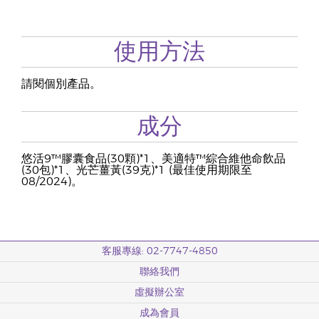
使用方法
請閱個別產品。
成分
悠活9™膠囊食品(30顆)*1、美適特™綜合維他命飲品
(30包)*1、光芒薑黃(39克)*1 (最佳使用期限至
08/2024)。
客服專線: 02-7747-4850
聯絡我們
虛擬辦公室
成為會員