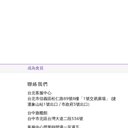
成為會員
聯絡我們
台北客服中心:
台北市信義區松仁路89號8樓「1號交易廣場」 (捷
運象山站1號出口 / 市政府3號出口)
台中旗艦館:
台中市北區台灣大道二段336號
客服中心營業時間週一至週五: