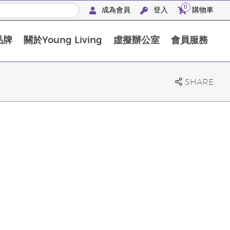
0
成為會員
登入
購物車
品牌
關於Young Living
虛擬辦公室
會員服務
The D. Gary Young, Young Living 基金會
SHARE