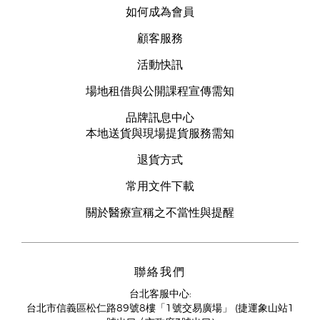
如何成為會員
顧客服務
活動快訊
場地租借與公開課程宣傳需知
品牌訊息中心
本地送貨與現場提貨服務需知
退貨方式
常用文件下載
關於醫療宣稱之不當性與提醒
聯絡我們
台北客服中心:
台北市信義區松仁路89號8樓「1號交易廣場」 (捷運象山站1