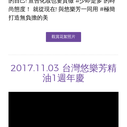
的自己! 宣告化妝也要貫徹 #少即是多 的時
尚態度！ 就從現在! 與悠樂芳一同用 #極簡
打造無負擔的美
觀賞花絮照片
2017.11.03 台灣悠樂芳精
油1週年慶