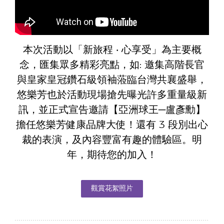
本次活動以「新旅程 ‧ 心享受」為主要概
念，匯集眾多精彩亮點，如: 邀集高階長官
與皇家皇冠鑽石級領袖蒞臨台灣共襄盛舉，
悠樂芳也於活動現場搶先曝光許多重量級新
訊，並正式宣告邀請【亞洲球王─盧彥勳】
擔任悠樂芳健康品牌大使！還有 3 段別出心
裁的表演，及內容豐富有趣的體驗區。明
年，期待您的加入！
觀賞花絮照片