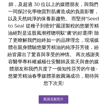
師，及超過 30 位以上的媒體朋友，與我們
一同探討化學物質對肌膚造成的負面影響，
以及天然純淨的保養新趨勢。 而堅持"Seed
to Seal 從種子到密封"嚴謹製程的悠樂芳精
油絕對是這股風潮裡聰明馭"膚"的好選擇! 除
了更瞭解我們始終如一的品牌理念，現場媒
體在親身體驗悠樂芳精油的純淨芬芳後，紛
紛皆露出了驚喜與享受的神情。 再次感謝美
容醫學專科權威楊仕安醫師及當天與會的媒
體朋友和我們共度了一個知性芬芳的午後~
悠樂芳精油春季媒體茶敘圓滿成功，期待與
您下次見!
觀賞花絮照片