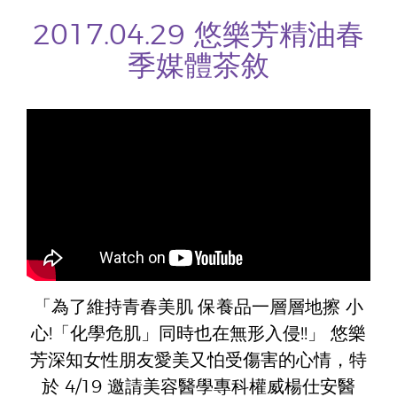
2017.04.29 悠樂芳精油春
季媒體茶敘
「為了維持青春美肌 保養品一層層地擦 小
心!「化學危肌」同時也在無形入侵!!」 悠樂
芳深知女性朋友愛美又怕受傷害的心情，特
於 4/19 邀請美容醫學專科權威楊仕安醫