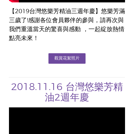
【2019台灣悠樂芳精油三週年慶】悠樂芳滿
三歲了!感謝各位會員夥伴的參與，請再次與
我們重溫當天的驚喜與感動 ，一起綻放熱情
點亮未來！
觀賞花絮照片
2018.11.16 台灣悠樂芳精
油2週年慶