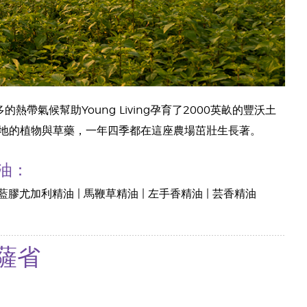
帶氣候幫助Young Living孕育了2000英畝的豐沃土
地的植物與草藥，一年四季都在這座農場茁壯生長著。
油：
 藍膠尤加利精油 | 馬鞭草精油 | 左手香精油 | 芸香精油
薩省