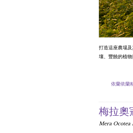
打造這座農場及其
壤、豐饒的植物
依蘭依蘭
梅拉奧
Mera Ocote