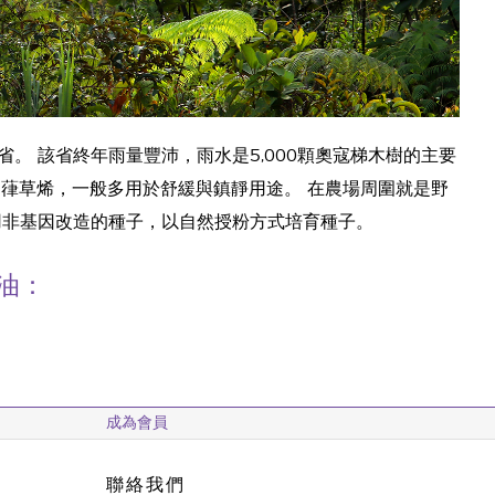
塔薩省。 該省終年雨量豐沛，雨水是5,000顆奧寇梯木樹的主要
-葎草烯，一般多用於舒緩與鎮靜用途。 在農場周圍就是野
用非基因改造的種子，以自然授粉方式培育種子。
油：
成為會員
聯絡我們