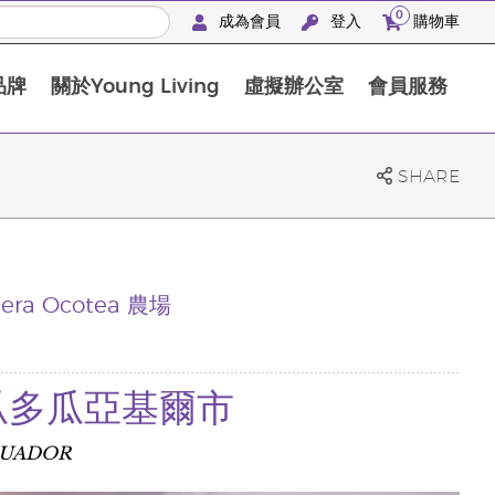
0
成為會員
登入
購物車
品牌
關於Young Living
虛擬辦公室
會員服務
The D. Gary Young, Young Living 基金會
SHARE
era Ocotea 農場
 厄瓜多瓜亞基爾市
ECUADOR