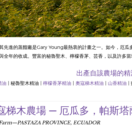
先進的蒸餾廠是Gary Young最熱衷的計畫之一。如今，厄瓜多的熱
與全年的收成。豐富的秘魯聖木、檸檬香茅、芸香，以及許多當
出產自該農場的精
精油
| 秘魯聖木精油 |
檸檬香茅精油
|
奧寇梯木精油
|
山香精油
|
寇梯木農場 — 厄瓜多，帕斯塔
a Farm—PASTAZA PROVINCE, ECUADOR