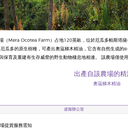
（Mera Ocotea Farm）占地120英畝，位於厄瓜多帕斯
是厄瓜多的原生樹種，可產出奧寇梯木精油，它含有自然生成的α
與保育及重建有生存威脅的野生動物棲息地相連。 該農場僅使
出產自該農場的精
奧寇梯木精油
虛擬辦公室
現場提貨服務需知