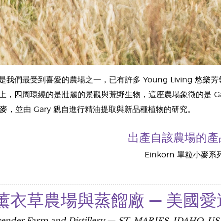
我們最受到喜愛的農場之一，已有許多 Young Living 
上，四周環繞的是壯麗的景觀與荒野生物，這座農場象徵的是 Gar
單粒小麥，並由 Gary 親自進行精油提取與新品種植物的研究。
出產自該農場的產
Einkorn 單粒小麥系
薰衣草農場與蒸餾廠 — 美國
avender Farm and Distillery — ST. MARIES, IDAHO, US