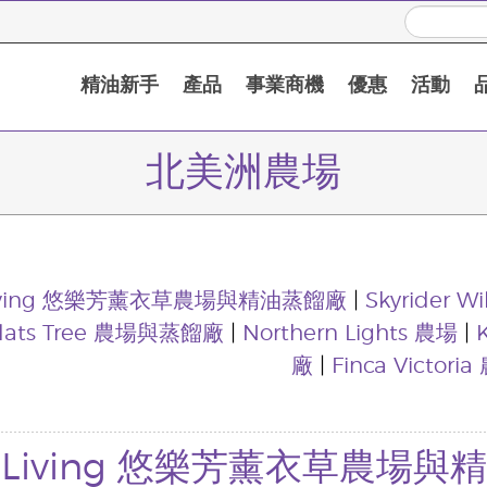
精油新手
產品
事業商機
優惠
活動
北美洲農場
Living 悠樂芳薰衣草農場與精油蒸餾廠
|
Skyrider W
Flats Tree 農場與蒸餾廠
|
Northern Lights 農場
|
廠
|
Finca Victori
g Living 悠樂芳薰衣草農場