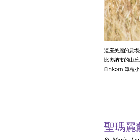
這座美麗的農場是
比奧納市的山丘
Einkorn 
聖瑪麗
St. Maries L