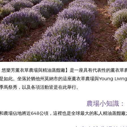
iving 悠樂芳薰衣草農場與精油蒸餾廠】是一座具有代表性的薰衣草農場
是如此。坐落於猶他州莫納市的這座薰衣草農場與Young Liv
季馬祭秀，以及各項活動皆是在此舉行。
農場小知識：
和農場佔地將近648公頃，這裡也是全球最大的私人精油蒸餾廠