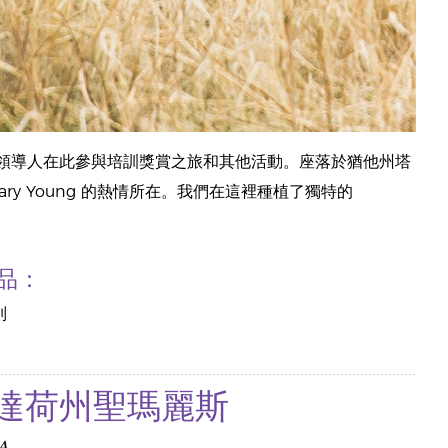
悠樂芳領導人在此參與培訓獎賞之旅和其他活動。座落於猶他州塔
y Young 的熱情所在。我們在這裡種植了獨特的
品：
列
愛達荷州聖瑪麗斯
A