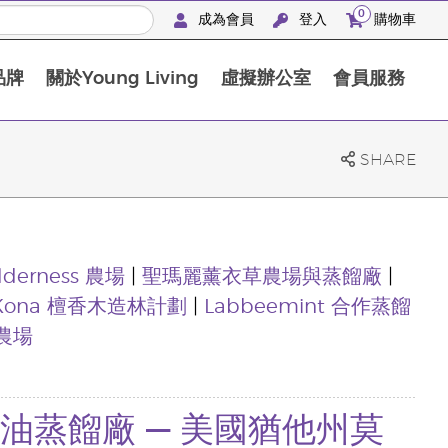
0
成為會員
登入
購物車
品牌
關於Young Living
虛擬辦公室
會員服務
The D. Gary Young, Young Living 基金會
SHARE
ilderness 農場
|
聖瑪麗薰衣草農場與蒸餾廠
|
Kona 檀香木造林計劃
|
Labbeemint 合作蒸餾
a 農場
與精油蒸餾廠 — 美國猶他州莫