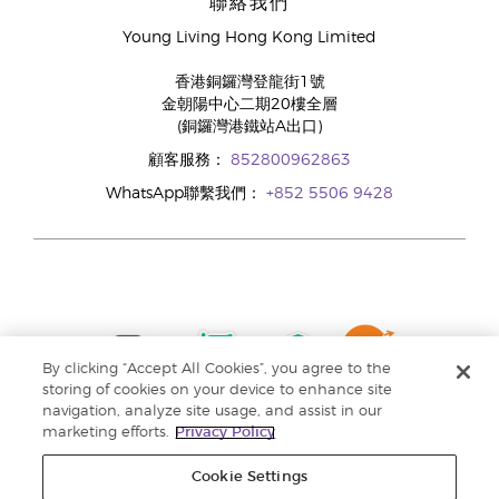
聯絡我們
Young Living Hong Kong Limited
香港銅鑼灣登龍街1號
金朝陽中心二期20樓全層
(銅鑼灣港鐵站A出口)
顧客服務：
852800962863
WhatsApp聯繫我們：
+852 5506 9428
By clicking “Accept All Cookies”, you agree to the
storing of cookies on your device to enhance site
navigation, analyze site usage, and assist in our
marketing efforts.
Privacy Policy
Cookie Settings