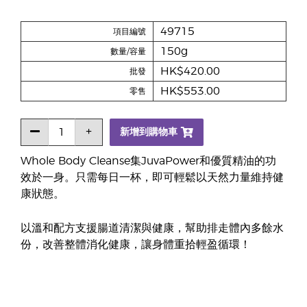
49715
項目編號
150g
數量/容量
HK$420.00
批發
HK$553.00
零售
新增到購物車
Whole Body Cleanse集JuvaPower和優質精油的功
效於一身。只需每日一杯，即可輕鬆以天然力量維持健
康狀態。
以溫和配方支援腸道清潔與健康，幫助排走體內多餘水
份，改善整體消化健康，讓身體重拾輕盈循環！