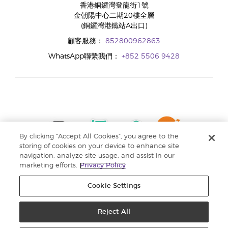
香港銅鑼灣登龍街1號
金朝陽中心二期20樓全層
(銅鑼灣港鐵站A出口)
顧客服務：
852800962863
WhatsApp聯繫我們：
+852 5506 9428
By clicking “Accept All Cookies”, you agree to the
storing of cookies on your device to enhance site
navigation, analyze site usage, and assist in our
marketing efforts.
Privacy Policy
Cookie Settings
Reject All
版權所有 © 2024 Young Living Essential Oils. 保留一切權利。 |
私隱權政策 |