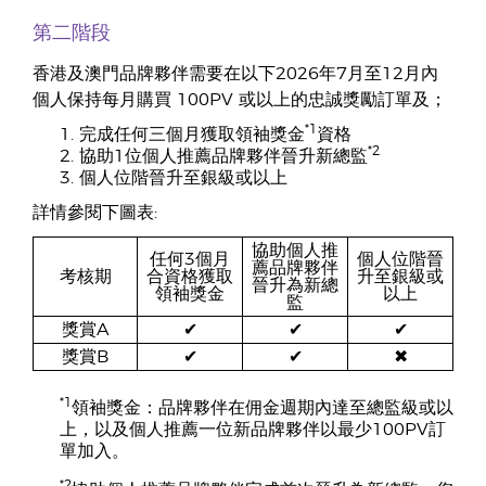
第二階段
香港及澳門品牌夥伴需要在以下2026年7月至12月內
個人保持每月購買 100PV 或以上的忠誠獎勵訂單及；
*1
完成任何三個月獲取領袖獎金
資格
*2
協助1位個人推薦品牌夥伴晉升新總監
個人位階晉升至銀級或以上
詳情參閱下圖表:
協助個人推
任何3個月
個人位階晉
薦品牌夥伴
考核期
合資格獲取
升至銀級或
晉升為新總
領袖獎金
以上
監
獎賞A
✔
✔
✔
獎賞B
✔
✔
✖
*1
領袖獎金：品牌夥伴在佣金週期內達至總監級或以
上，以及個人推薦一位新品牌夥伴以最少100PV訂
單加入。
*2