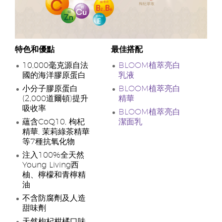
特色和優點
最佳搭配
10,000毫克源自法
BLOOM植萃亮白
國的海洋膠原蛋白
乳液
小分子膠原蛋白
BLOOM植萃亮白
(2,000道爾頓)提升
精華
吸收率
BLOOM植萃亮白
蘊含CoQ10, 枸杞
潔面乳
精華, 茉莉綠茶精華
等7種抗氧化物
注入100%全天然
Young Living西
柚、檸檬和青檸精
油
不含防腐劑及人造
甜味劑
天然枸杞柑橘口味